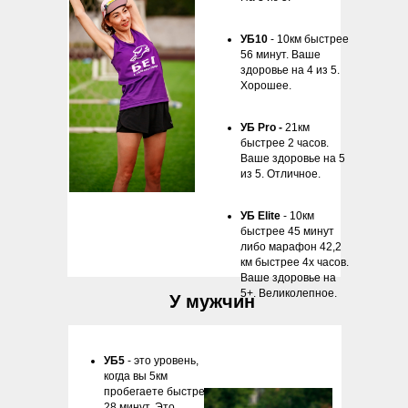
УБ10
- 10км быстрее
56 минут. Ваше
здоровье на 4 из 5.
Хорошее.
УБ Pro -
21км
быстрее 2 часов.
Ваше здоровье на 5
из 5. Отличное.
УБ Elite
- 10км
быстрее 45 минут
либо марафон 42,2
км быстрее 4х часов.
Ваше здоровье на
5+. Великолепное.
У мужчин
УБ5
- это уровень,
когда вы 5км
пробегаете быстрее
28 минут. Это